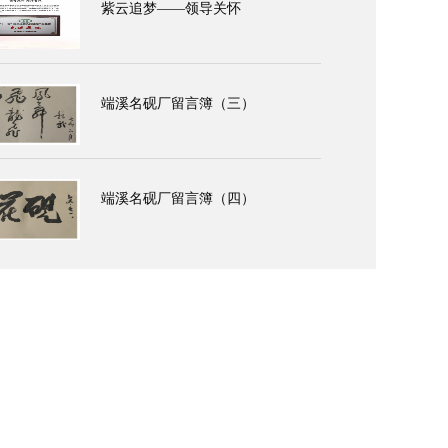
紫云追梦——领导关怀
端溪名砚厂留言簿（三）
端溪名砚厂留言簿（四）