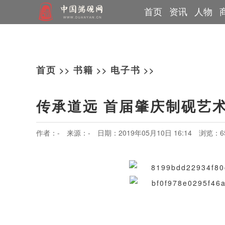
首页
资讯
人物
行业动态
制砚大师
网上展览
教材
端溪讲堂
直播课程
论文
专题报道
非遗传承人
古砚巡展
端砚问答
媒体报道
书画展览
党建信息
教育基地
个人专访
工艺美术师
篆刻展览
砚都肇庆
端砚故事
技术能
>>
>>
>>
首页
书籍
电子书
传承道远 首届肇庆制砚艺
作者：-
来源：-
日期：2019年05月10日 16:14
浏览：6