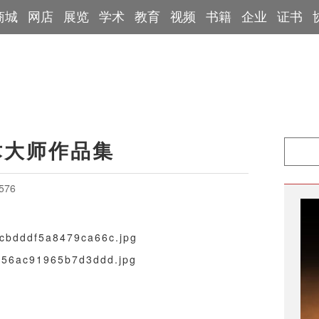
商城
网店
展览
学术
教育
视频
书籍
企业
证书
手
拓片展览
工会信息
专家学者
艺术百科
端砚鉴定专家
博物馆
术大师作品集
576