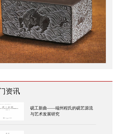
门资讯
砚工新曲——端州程氏的砚艺源流
与艺术发展研究