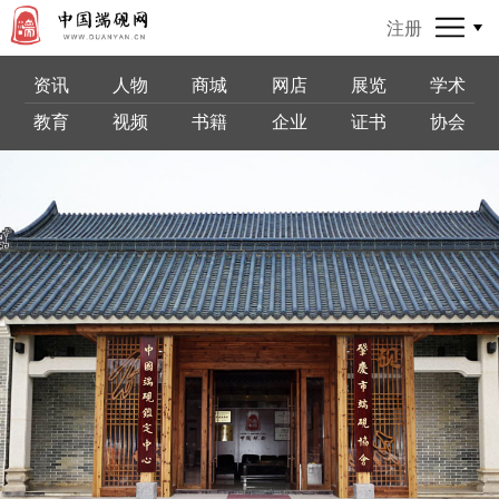
注册
资讯
人物
商城
网店
展览
学术
教育
视频
书籍
企业
证书
协会