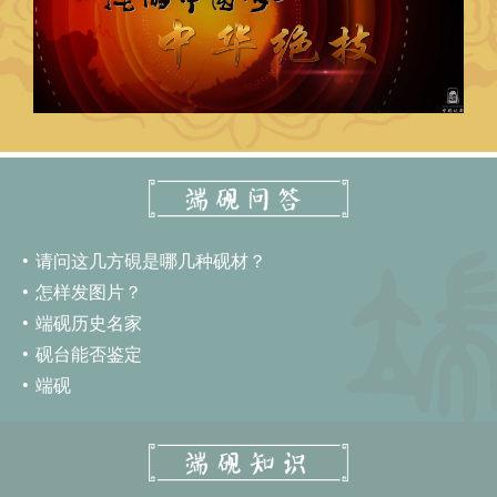
请问这几方硯是哪几种砚材？
怎样发图片？
端砚历史名家
砚台能否鉴定
端砚