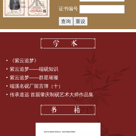
证书编号
《紫云追梦》
紫云追梦——端砚知识
紫云追梦——群星璀璨
端溪名砚厂留言簿（十）
传承道远 首届肇庆制砚艺术大师作品集