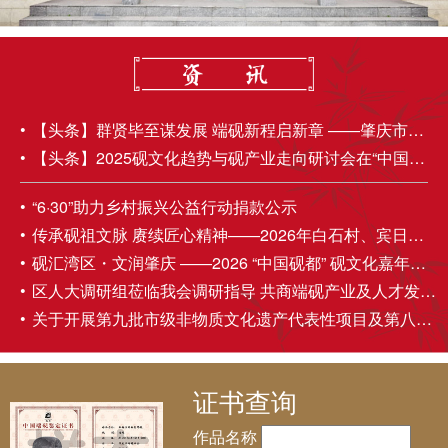
【头条】群贤毕至谋发展 端砚新程启新章 ——肇庆市端砚协会第五届理事会第四次会员大会成功举办
【头条】2025砚文化趋势与砚产业走向研讨会在“中国砚都——肇庆”圆满召开
“6·30”助力乡村振兴公益行动捐款公示
传承砚祖文脉 赓续匠心精神——2026年白石村、宾日村伍丁诞民俗活动圆满举办
砚汇湾区・文润肇庆 ——2026 “中国砚都” 砚文化嘉年华盛大启幕
区人大调研组莅临我会调研指导 共商端砚产业及人才发展大计
关于开展第九批市级非物质文化遗产代表性项目及第八批市级非物质文化遗产代表性传承人推荐申报工作的通知
证书查询
作品名称