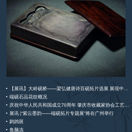
【展讯】大岭砚桥——梁弘健唐诗百砚拓片选展 展现中国传统文化的独特魅力
端砚石品花纹概况
庆祝中华人民共和国成立70周年 肇庆市收藏家协会工艺美术藏品展
展讯 |“紫云墨韵——端砚拓片专题展”将在广州举行
鹧鸪斑
鱼脑冻