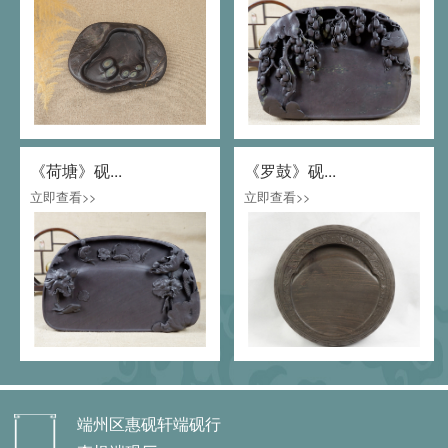
《荷塘》砚...
《罗鼓》砚...
立即查看>>
立即查看>>
端州区惠砚轩端砚行