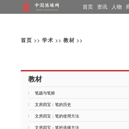
首页
资讯
人物
行业动态
制砚大师
网上展览
教材
端溪讲堂
直播课程
论文
专题报道
非遗传承人
古砚巡展
端砚问答
媒体报道
书画展览
党建信息
教育基地
个人专访
工艺美术师
篆刻展览
砚都肇庆
端砚故事
技术能
>>
>>
>>
首页
学术
教材
教材
笔觇与笔掭
文房四宝：笔的历史
文房四宝：笔的使用方法
文房四宝：笔的选择方法