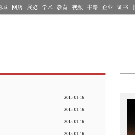
商城
网店
展览
学术
教育
视频
书籍
企业
证书
手
拓片展览
工会信息
专家学者
艺术百科
端砚鉴定专家
博物馆
2013-01-16
2013-01-16
2013-01-16
2013-01-16