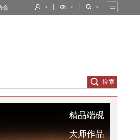
协会
搜索
精品端砚
大师作品