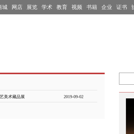
商城
网店
展览
学术
教育
视频
书籍
企业
证书
手
拓片展览
工会信息
专家学者
艺术百科
端砚鉴定专家
博物馆
工艺美术藏品展
2019-09-02