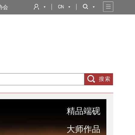
协会
搜索
精品端砚
大师作品