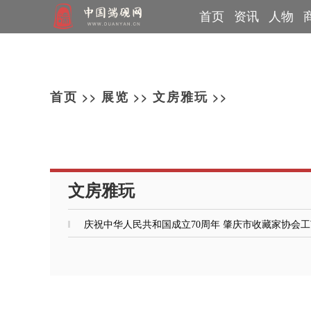
首页
资讯
人物
行业动态
制砚大师
网上展览
教材
端溪讲堂
直播课程
论文
专题报道
非遗传承人
古砚巡展
端砚问答
媒体报道
书画展览
党建信息
教育基地
个人专访
工艺美术师
篆刻展览
砚都肇庆
端砚故事
技术能
>>
>>
>>
首页
展览
文房雅玩
文房雅玩
庆祝中华人民共和国成立70周年 肇庆市收藏家协会