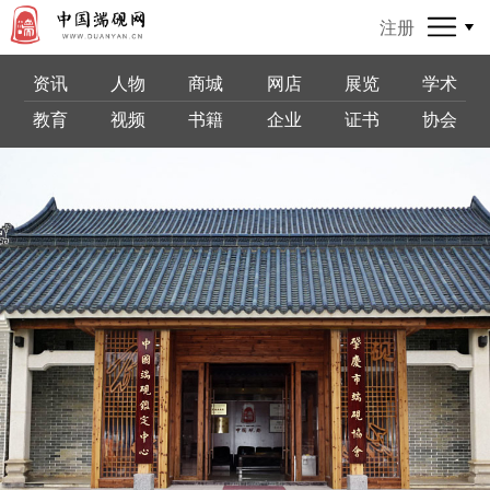
注册
资讯
人物
商城
网店
展览
学术
教育
视频
书籍
企业
证书
协会