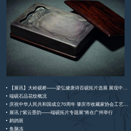
【展讯】大岭砚桥——梁弘健唐诗百砚拓片选展 展现中国传统文化的独特魅力
端砚石品花纹概况
庆祝中华人民共和国成立70周年 肇庆市收藏家协会工艺美术藏品展
展讯 |“紫云墨韵——端砚拓片专题展”将在广州举行
鹧鸪斑
鱼脑冻