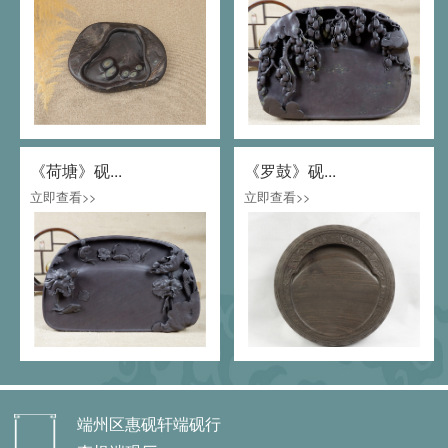
《荷塘》砚...
《罗鼓》砚...
立即查看>>
立即查看>>
端州区惠砚轩端砚行