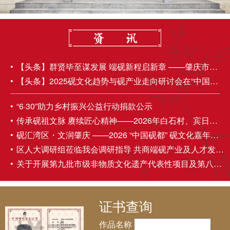
【头条】群贤毕至谋发展 端砚新程启新章 ——肇庆市端砚协会第五届理事会第四次会员大会成功举办
【头条】2025砚文化趋势与砚产业走向研讨会在“中国砚都——肇庆”圆满召开
“6·30”助力乡村振兴公益行动捐款公示
传承砚祖文脉 赓续匠心精神——2026年白石村、宾日村伍丁诞民俗活动圆满举办
砚汇湾区・文润肇庆 ——2026 “中国砚都” 砚文化嘉年华盛大启幕
区人大调研组莅临我会调研指导 共商端砚产业及人才发展大计
关于开展第九批市级非物质文化遗产代表性项目及第八批市级非物质文化遗产代表性传承人推荐申报工作的通知
证书查询
作品名称