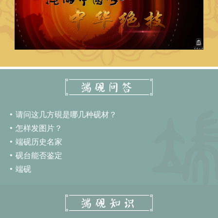
请问这几方硯是哪几种砚材？
怎样发图片？
端砚历史名家
砚台能否鉴定
端砚