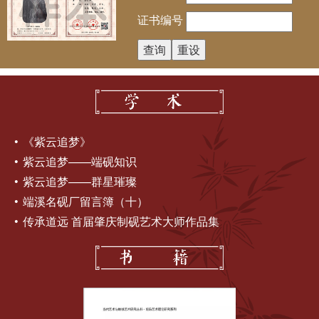
证书编号
《紫云追梦》
紫云追梦——端砚知识
紫云追梦——群星璀璨
端溪名砚厂留言簿（十）
传承道远 首届肇庆制砚艺术大师作品集