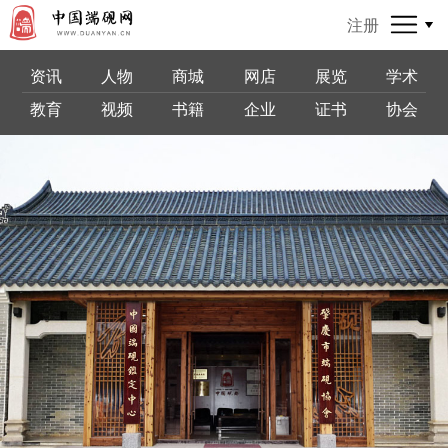
注册
资讯
人物
商城
网店
展览
学术
教育
视频
书籍
企业
证书
协会