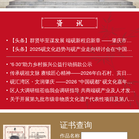
【头条】群贤毕至谋发展 端砚新程启新章 ——肇庆市端砚协会第五届理事会第四次会员大会成功举办
【头条】2025砚文化趋势与砚产业走向研讨会在“中国砚都——肇庆”圆满召开
“6·30”助力乡村振兴公益行动捐款公示
传承砚祖文脉 赓续匠心精神——2026年白石村、宾日村伍丁诞民俗活动圆满举办
砚汇湾区・文润肇庆 ——2026 “中国砚都” 砚文化嘉年华盛大启幕
区人大调研组莅临我会调研指导 共商端砚产业及人才发展大计
关于开展第九批市级非物质文化遗产代表性项目及第八批市级非物质文化遗产代表性传承人推荐申报工作的通知
证书查询
作品名称