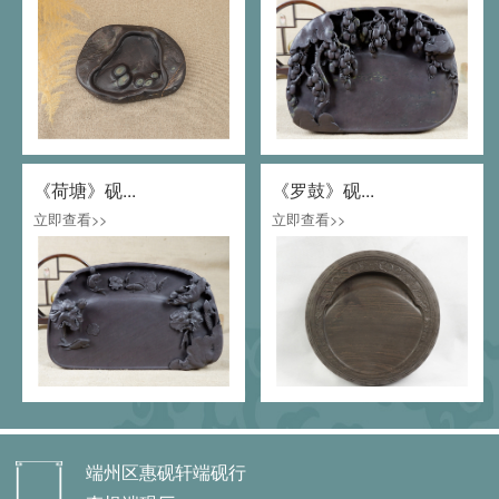
《荷塘》砚...
《罗鼓》砚...
立即查看>>
立即查看>>
端州区惠砚轩端砚行