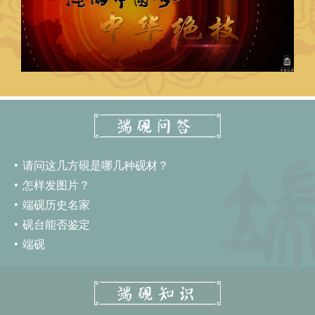
请问这几方硯是哪几种砚材？
怎样发图片？
端砚历史名家
砚台能否鉴定
端砚