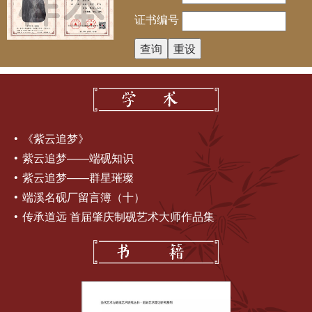
证书编号
《紫云追梦》
紫云追梦——端砚知识
紫云追梦——群星璀璨
端溪名砚厂留言簿（十）
传承道远 首届肇庆制砚艺术大师作品集