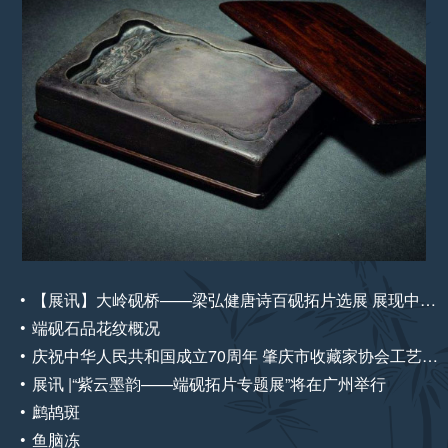
【展讯】大岭砚桥——梁弘健唐诗百砚拓片选展 展现中国传统文化的独特魅力
端砚石品花纹概况
庆祝中华人民共和国成立70周年 肇庆市收藏家协会工艺美术藏品展
展讯 |“紫云墨韵——端砚拓片专题展”将在广州举行
鹧鸪斑
鱼脑冻