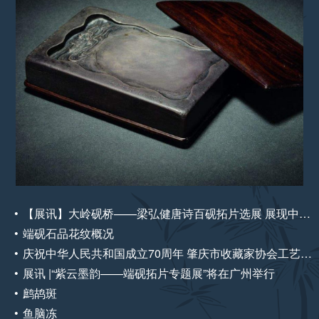
【展讯】大岭砚桥——梁弘健唐诗百砚拓片选展 展现中国传统文化的独特魅力
端砚石品花纹概况
庆祝中华人民共和国成立70周年 肇庆市收藏家协会工艺美术藏品展
展讯 |“紫云墨韵——端砚拓片专题展”将在广州举行
鹧鸪斑
鱼脑冻