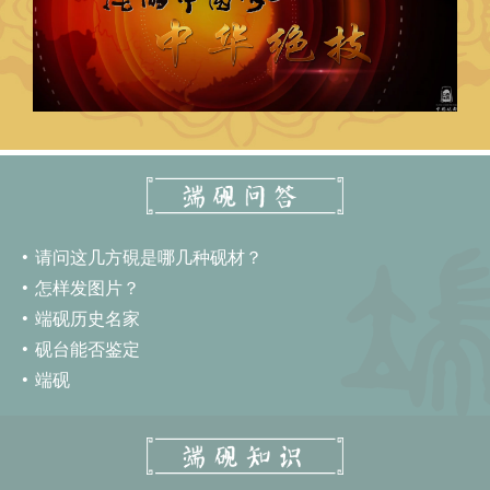
请问这几方硯是哪几种砚材？
怎样发图片？
端砚历史名家
砚台能否鉴定
端砚