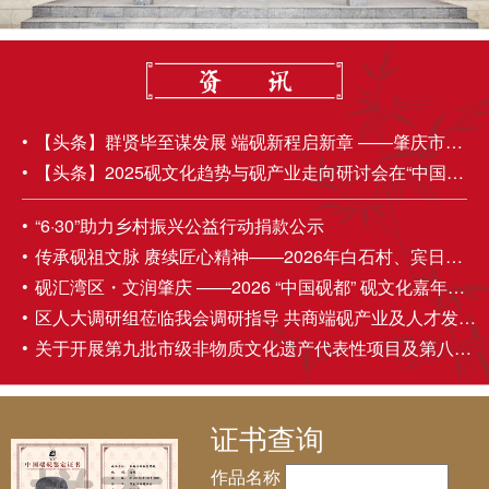
【头条】群贤毕至谋发展 端砚新程启新章 ——肇庆市端砚协会第五届理事会第四次会员大会成功举办
【头条】2025砚文化趋势与砚产业走向研讨会在“中国砚都——肇庆”圆满召开
“6·30”助力乡村振兴公益行动捐款公示
传承砚祖文脉 赓续匠心精神——2026年白石村、宾日村伍丁诞民俗活动圆满举办
砚汇湾区・文润肇庆 ——2026 “中国砚都” 砚文化嘉年华盛大启幕
区人大调研组莅临我会调研指导 共商端砚产业及人才发展大计
关于开展第九批市级非物质文化遗产代表性项目及第八批市级非物质文化遗产代表性传承人推荐申报工作的通知
证书查询
作品名称