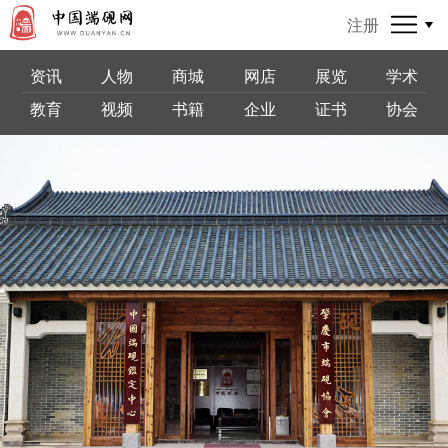
注册
资讯
人物
商城
网店
展览
学术
教育
视频
书籍
企业
证书
协会