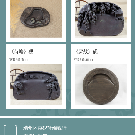
《荷塘》砚...
《罗鼓》砚...
立即查看>>
立即查看>>
端州区惠砚轩端砚行