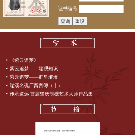
证书编号
《紫云追梦》
紫云追梦——端砚知识
紫云追梦——群星璀璨
端溪名砚厂留言簿（十）
传承道远 首届肇庆制砚艺术大师作品集