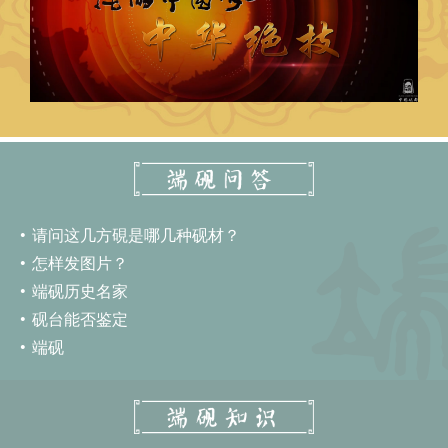
请问这几方硯是哪几种砚材？
怎样发图片？
端砚历史名家
砚台能否鉴定
端砚