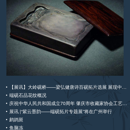
【展讯】大岭砚桥——梁弘健唐诗百砚拓片选展 展现中国传统文化的独特魅力
端砚石品花纹概况
庆祝中华人民共和国成立70周年 肇庆市收藏家协会工艺美术藏品展
展讯 |“紫云墨韵——端砚拓片专题展”将在广州举行
鹧鸪斑
鱼脑冻