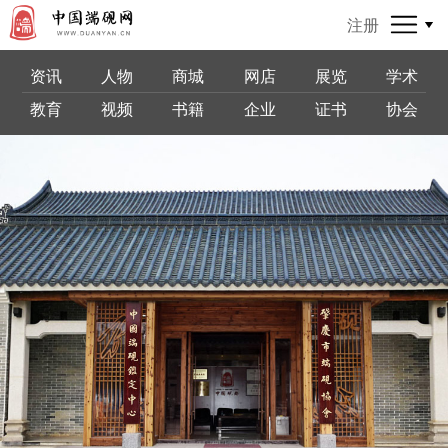
注册
资讯
人物
商城
网店
展览
学术
教育
视频
书籍
企业
证书
协会