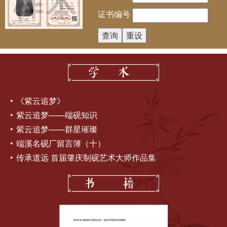
证书编号
《紫云追梦》
紫云追梦——端砚知识
紫云追梦——群星璀璨
端溪名砚厂留言簿（十）
传承道远 首届肇庆制砚艺术大师作品集