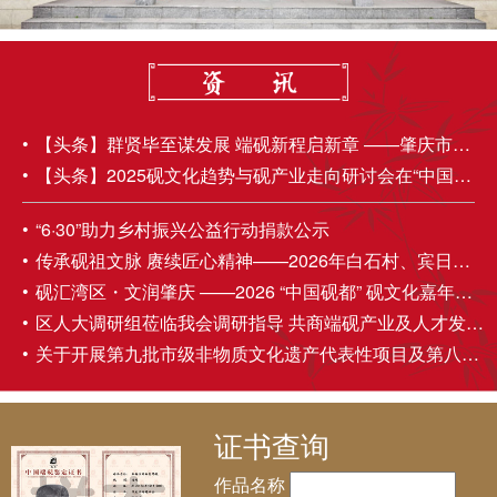
【头条】群贤毕至谋发展 端砚新程启新章 ——肇庆市端砚协会第五届理事会第四次会员大会成功举办
【头条】2025砚文化趋势与砚产业走向研讨会在“中国砚都——肇庆”圆满召开
“6·30”助力乡村振兴公益行动捐款公示
传承砚祖文脉 赓续匠心精神——2026年白石村、宾日村伍丁诞民俗活动圆满举办
砚汇湾区・文润肇庆 ——2026 “中国砚都” 砚文化嘉年华盛大启幕
区人大调研组莅临我会调研指导 共商端砚产业及人才发展大计
关于开展第九批市级非物质文化遗产代表性项目及第八批市级非物质文化遗产代表性传承人推荐申报工作的通知
证书查询
作品名称