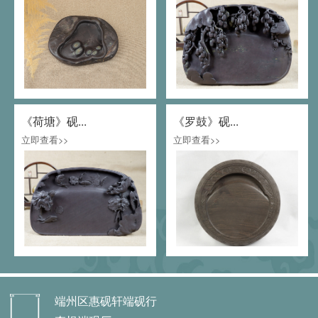
《荷塘》砚...
《罗鼓》砚...
立即查看>>
立即查看>>
端州区惠砚轩端砚行